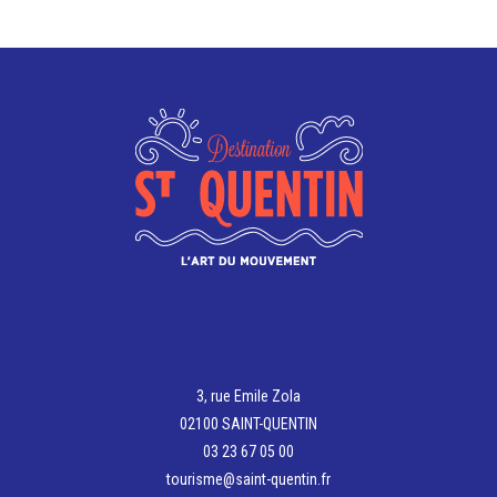
être
Les
choisies
options
sur
peuvent
la
être
page
choisies
du
sur
produit
la
page
du
produit
3, rue Emile Zola
02100 SAINT-QUENTIN
03 23 67 05 00
tourisme@saint-quentin.fr