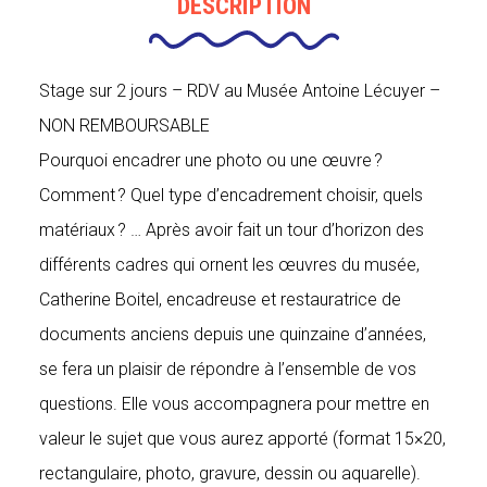
DESCRIPTION
c'est
aussi
une
histoire
Stage sur 2 jours – RDV au Musée Antoine Lécuyer –
de
NON REMBOURSABLE
cadre
Pourquoi encadrer une photo ou une œuvre ?
Comment ? Quel type d’encadrement choisir, quels
matériaux ? … Après avoir fait un tour d’horizon des
différents cadres qui ornent les œuvres du musée,
Catherine Boitel, encadreuse et restauratrice de
documents anciens depuis une quinzaine d’années,
se fera un plaisir de répondre à l’ensemble de vos
questions. Elle vous accompagnera pour mettre en
valeur le sujet que vous aurez apporté (format 15×20,
rectangulaire, photo, gravure, dessin ou aquarelle).