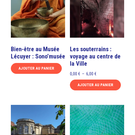
Bien-être au Musée
Les souterrains :
Lécuyer : Sono’musée
voyage au centre de
la Ville
AJOUTER AU PANIER
Plage
0,00
€
–
6,00
€
Ce
de
produit
AJOUTER AU PANIER
prix :
a
Ce
0,00 €
plusieurs
produit
à
variations.
a
6,00 €
Les
plusieurs
options
variations.
peuvent
Les
être