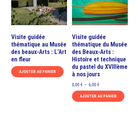
options
choisies
peuvent
sur
être
la
choisies
page
sur
Visite guidée
Visite guidée
du
la
thématique au Musée
thématique du Musée
produit
page
des beaux-Arts : L’Art
des Beaux-Arts :
du
en fleur
Histoire et technique
produit
du pastel du XVIIIème
AJOUTER AU PANIER
à nos jours
Ce
Plage
0,00
€
–
6,00
€
produit
de
a
AJOUTER AU PANIER
prix :
plusieurs
Ce
0,00 €
variations.
produit
à
Les
a
6,00 €
options
plusieurs
peuvent
variations.