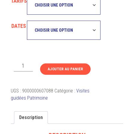
TARIFS
DATES
quantité
AJOUTER AU PANIER
de
Initiation
artistique
UGS :
9000000607088
Catégorie :
Visites
au
guidées Patrimoine
Musée
Lécuyer
:
Description
La
peinture,