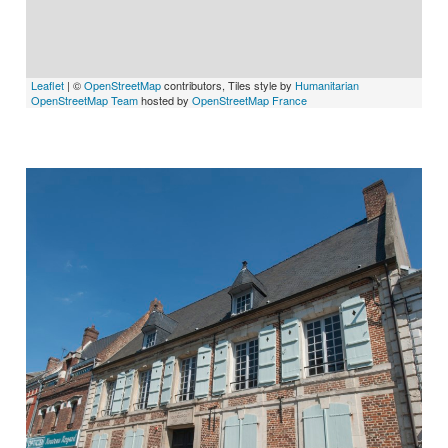
Leaflet
| ©
OpenStreetMap
contributors, Tiles style by
Humanitarian
OpenStreetMap Team
hosted by
OpenStreetMap France