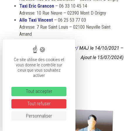
Taxi Eric Grancon
– 06 33 10 45 14
Adresse: 10 Rue Neuve – 02390 Mont D Origny
Allo Taxi Vincent
– 06 25 53 77 03
Adresse: 7 Rue Saint Louis – 02100 Neuville Saint
Amand
(source :
https://www.itaxis.fr/
MAJ le 14/10/2021 –
Ajout le 15/07/2024)
Ce site utilise des cookies et
vous donne le contrôle sur
ceux que vous souhaitez
activer
La location de voiture
Tout accepter
Tout refuser
Personnaliser