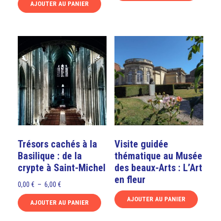
AJOUTER AU PANIER
Ce
0,00 €
Ce
produit
à
produit
a
6,00 €
a
plusieurs
plusieurs
variations.
variations.
Les
Les
options
options
peuvent
peuvent
être
être
choisies
choisies
sur
sur
la
Trésors cachés à la
Visite guidée
la
page
Basilique : de la
thématique au Musée
page
du
crypte à Saint-Michel
des beaux-Arts : L’Art
du
produit
en fleur
produit
Plage
0,00
€
–
6,00
€
de
AJOUTER AU PANIER
AJOUTER AU PANIER
prix :
Ce
Ce
0,00 €