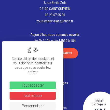
3, rue Emile Zola
02100 SAINT-QUENTIN
03 23 67 05 00
tourisme@saint-quentin.fr
Aujourd'hui, nous sommes ouverts
de 9h à 12h et de 13h30 à 18h
VOIR TOUS LES HORAIRES
Ce site utilise des cookies et
vous donne le contrôle sur
ceux que vous souhaitez
activer
La team
Banque d’Images
Tout accepter
FAQ
Tout refuser
Réalisé
CGV
par l'agence
Personnaliser
Mentions légales