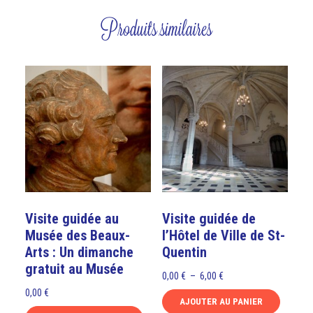
Produits similaires
Visite guidée au
Visite guidée de
Musée des Beaux-
l’Hôtel de Ville de St-
Arts : Un dimanche
Quentin
gratuit au Musée
Plage
0,00
€
–
6,00
€
de
0,00
€
AJOUTER AU PANIER
prix :