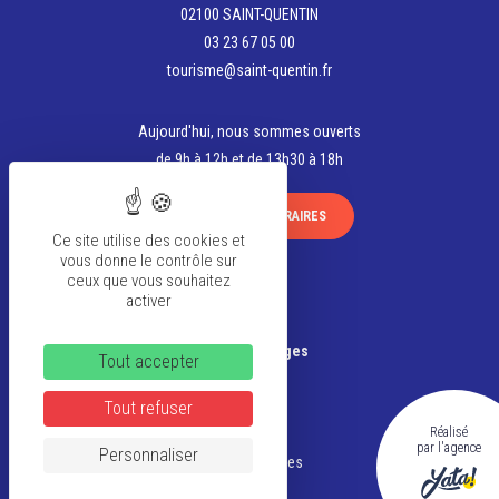
02100 SAINT-QUENTIN
03 23 67 05 00
tourisme@saint-quentin.fr
Aujourd'hui, nous sommes ouverts
de 9h à 12h et de 13h30 à 18h
VOIR TOUS LES HORAIRES
Ce site utilise des cookies et
vous donne le contrôle sur
ceux que vous souhaitez
activer
La team
Banque d’Images
Tout accepter
FAQ
Tout refuser
Réalisé
CGV
par l'agence
Personnaliser
Mentions légales