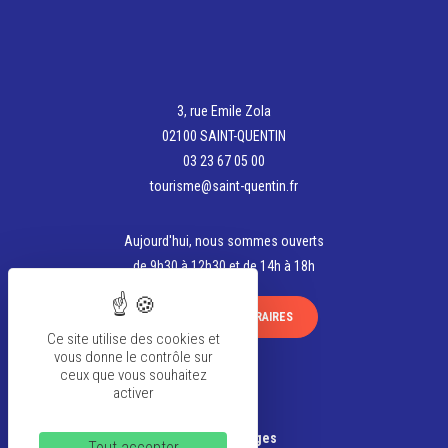
3, rue Emile Zola
02100 SAINT-QUENTIN
03 23 67 05 00
tourisme@saint-quentin.fr
Aujourd'hui, nous sommes ouverts
de 9h30 à 12h30 et de 14h à 18h
VOIR TOUS LES HORAIRES
Ce site utilise des cookies et
vous donne le contrôle sur
ceux que vous souhaitez
activer
La team
Banque d’Images
Tout accepter