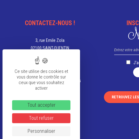
CONTACTEZ-NOUS !
INSC
Ne
3, rue Emile Zola
02100 SAINT-QUENTIN
03 23 67 05 00
J'
tourisme@saint-quentin.fr
Ce site utilise des cookies et
vous donne le contrôle sur
Aujourd'hui, nous sommes ouverts
ceux que vous souhaitez
activer
de 9h à 12h et de 13h30 à 18h
RETROUVEZ LE
Tout accepter
VOIR TOUS LES HORAIRES
Tout refuser
Personnaliser