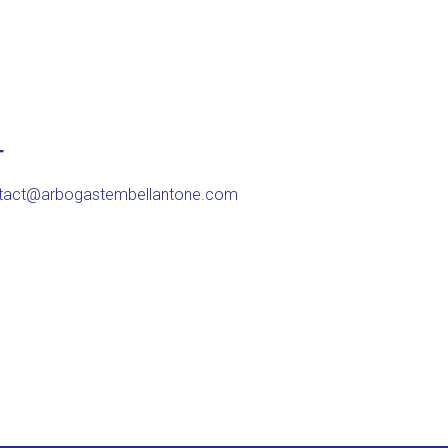
T
tact@arbogastembellantone.com