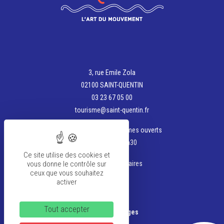
3, rue Emile Zola
02100 SAINT-QUENTIN
03 23 67 05 00
tourisme@saint-quentin.fr
Aujourd'hui, nous sommes ouverts
de 13h30 à 17h30
Ce site utilise des cookies et
vous donne le contrôle sur
Voir tous les horaires
ceux que vous souhaitez
activer
La team
Tout accepter
Banque d’Images