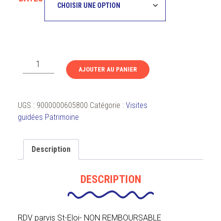
quantité
AJOUTER AU PANIER
de
Visite
guidée
UGS :
9000000605800
Catégorie :
Visites
:
guidées Patrimoine
Le
Faubourg
d'Isle
Description
DESCRIPTION
RDV parvis St-Eloi- NON REMBOURSABLE