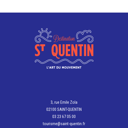
options
Les
peuvent
options
être
peuvent
choisies
être
sur
choisies
la
sur
page
la
du
page
produit
du
produit
3, rue Emile Zola
02100 SAINT-QUENTIN
03 23 67 05 00
tourisme@saint-quentin.fr