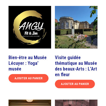
Bien-être au Musée
Visite guidée
Lécuyer : Yoga’
thématique au Musée
musée
des beaux-Arts : L’Art
en fleur
AJOUTER AU PANIER
AJOUTER AU PANIER
Ce
produit
Ce
a
produit
plusieurs
a