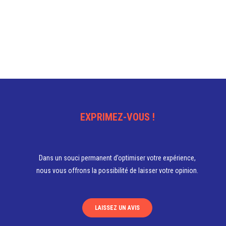
Ce
produit
a
plusieurs
variations.
Les
options
peuvent
être
choisies
EXPRIMEZ-VOUS !
sur
la
page
Dans un souci permanent d’optimiser votre expérience,
du
produit
nous vous offrons la possibilité de laisser votre opinion.
LAISSEZ UN AVIS