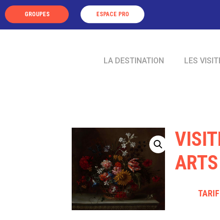
Panneau de gestion des cookies
GROUPES
ESPACE PRO
LA DESTINATION
LES VISIT
VISI
ARTS
TARI