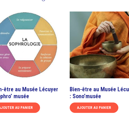
n-être au Musée Lécuyer
Bien-être au Musée Lécu
ophro’ musée
: Sono’musée
AJOUTER AU PANIER
AJOUTER AU PANIER
Ce
uit
produit