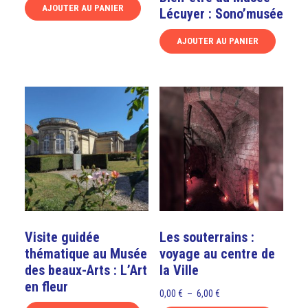
AJOUTER AU PANIER
Lécuyer : Sono’musée
AJOUTER AU PANIER
Ce
produit
a
plusieurs
variations.
Les
options
peuvent
être
choisies
sur
Visite guidée
Les souterrains :
la
thématique au Musée
voyage au centre de
page
des beaux-Arts : L’Art
la Ville
du
en fleur
produit
Plage
0,00
€
–
6,00
€