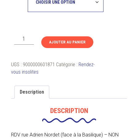
quantité
AJOUTER AU PANIER
de
Visite
commentée
UGS :
9000000601871
Catégorie :
Rendez-
à
vous insolites
bord
du
train
Description
de
l'été
DESCRIPTION
RDV rue Adrien Nordet (face à la Basilique) – NON