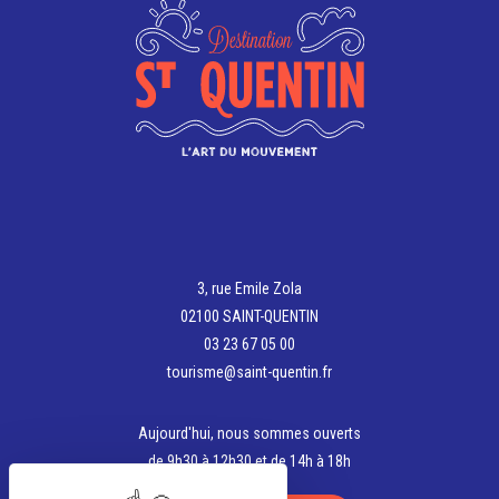
sur
choisies
la
sur
page
la
du
page
produit
du
produit
3, rue Emile Zola
02100 SAINT-QUENTIN
03 23 67 05 00
tourisme@saint-quentin.fr
Aujourd'hui, nous sommes ouverts
de 9h30 à 12h30 et de 14h à 18h