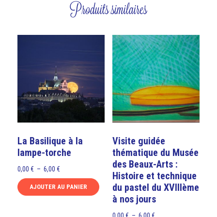
Produits similaires
La Basilique à la
Visite guidée
lampe-torche
thématique du Musée
des Beaux-Arts :
Plage
0,00
€
–
6,00
€
Histoire et technique
de
du pastel du XVIIIème
AJOUTER AU PANIER
prix :
à nos jours
Ce
0,00 €
produit
à
Plage
0,00
€
–
6,00
€