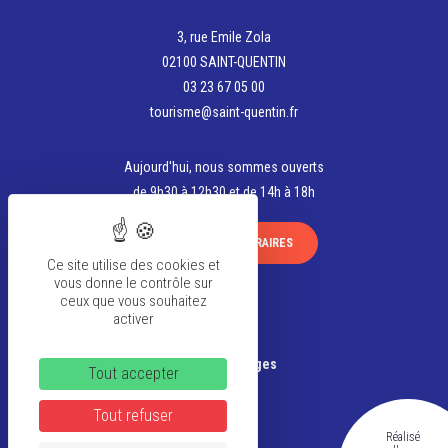
3, rue Emile Zola
02100 SAINT-QUENTIN
03 23 67 05 00
tourisme@saint-quentin.fr
Aujourd'hui, nous sommes ouverts
de 9h30 à 12h30 et de 14h à 18h
VOIR TOUS LES HORAIRES
Ce site utilise des cookies et
vous donne le contrôle sur
ceux que vous souhaitez
activer
La team
Banque d’Images
Tout accepter
FAQ
Tout refuser
Réalisé
CGV