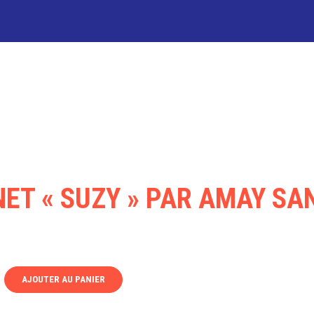
ES ET ACTIVITÉS
LE CÔTÉ PR
ET « SUZY » PAR AMAY S
AJOUTER AU PANIER