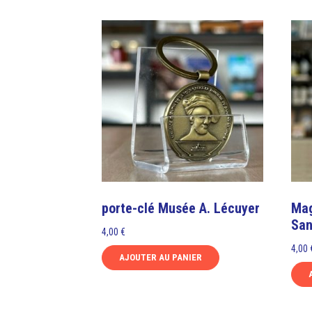
porte-clé Musée A. Lécuyer
Mag
Sa
4,00
€
4,00
AJOUTER AU PANIER