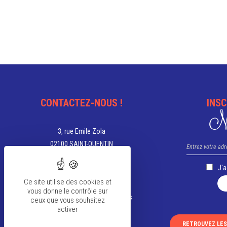
CONTACTEZ-NOUS !
INSC
Ne
3, rue Emile Zola
02100 SAINT-QUENTIN
03 23 67 05 00
J'
tourisme@saint-quentin.fr
Ce site utilise des cookies et
vous donne le contrôle sur
Aujourd'hui, nous sommes ouverts
ceux que vous souhaitez
activer
de 9h à 12h et de 13h30 à 18h
RETROUVEZ LE