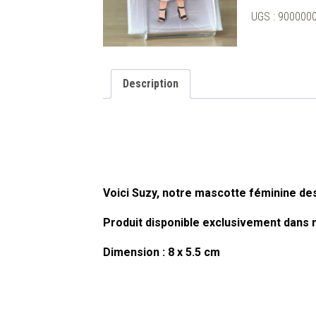
"Suzy"
UGS :
900000
par
Amay
Sancha
Description
Voici Suzy, notre mascotte féminine des
Produit disponible exclusivement dans n
Dimension : 8 x 5.5 cm