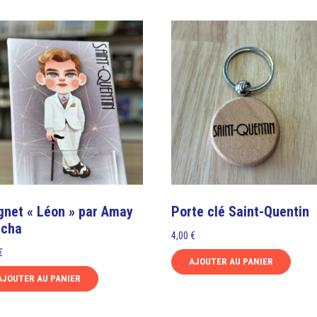
net « Léon » par Amay
Porte clé Saint-Quentin
ncha
4,00
€
€
AJOUTER AU PANIER
AJOUTER AU PANIER