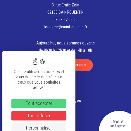
3, rue Emile Zola
02100 SAINT-QUENTIN
03 23 67 05 00
tourisme@saint-quentin.fr
Aujourd'hui, nous sommes ouverts
de 9h30 à 12h30 et de 14h à 18h
VOIR TOUS LES HORAIRES
Ce site utilise des cookies et
vous donne le contrôle sur
ceux que vous souhaitez
activer
La team
Banque d’Images
Tout accepter
FAQ
Tout refuser
Réalisé
CGV
par l'agence
Personnaliser
Mentions légales