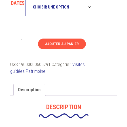
DATES
quantité
AJOUTER AU PANIER
de
Les
petits
UGS :
9000000606791
Catégorie :
Visites
experts
guidées Patrimoine
du
patrimoine
:
Description
Les
apprentis
DESCRIPTION
enlumineurs