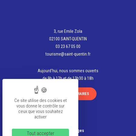
3, rue Emile Zola
02100 SAINT-QUENTIN
03 23 67 05 00
tourisme@saint-quentin.fr
Aujourd'hui, nous sommes ouverts
de 9h à 12h et de 13h30 à 18h
VOIR TOUS LES HORAIRES
Ce site utilise des cookies et
vous donne le contrôle sur
ceux que vous souhaitez
activer
La team
Banque d’Images
Tout accepter