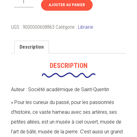
AJOUTER AU PANIER
de
Le
cimetière
UGS :
9000000608863
Catégorie :
Librairie
Saint-
Jean,
Notre
Description
Père
Lachaise
DESCRIPTION
saint-
quentinois
Auteur : Société académique de Saint-Quentin
« Pour les curieux du passé, pour les passionnés
d’histoire, ce vaste hameau avec ses artères, ses
petites allées, est un musée à ciel ouvert, musée de
l’art de bâtir, musée de la pierre. C’est aussi un grand