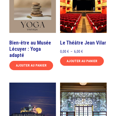
Bien-être au Musée
Le Théâtre Jean Vilar
Lécuyer : Yoga
Plage
0,00
€
–
6,00
€
adapté
de
AJOUTER AU PANIER
prix :
AJOUTER AU PANIER
Ce
0,00 €
Ce
produit
à
produit
a
6,00 €
a
plusieurs
plusieurs
variations.
variations.
Les
Les
options
options
peuvent