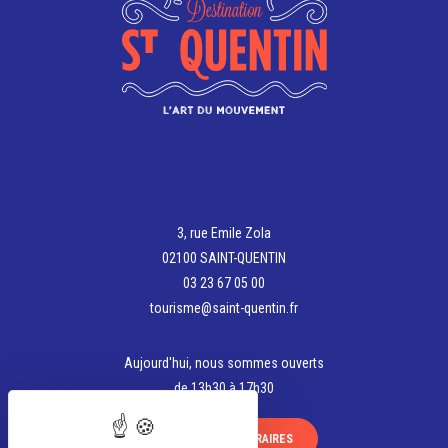
sur
sur
la
la
page
page
du
du
produit
produit
3, rue Emile Zola
02100 SAINT-QUENTIN
03 23 67 05 00
tourisme@saint-quentin.fr
Aujourd'hui, nous sommes ouverts
de 13h30 à 17h30
VOIR TOUS LES HORAIRES