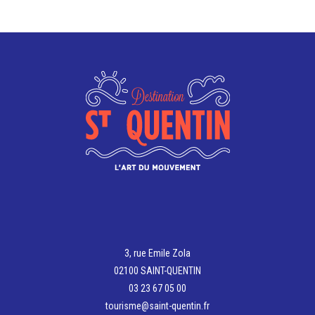
peuvent
Les
être
options
choisies
peuvent
sur
être
la
choisies
page
sur
du
la
produit
page
du
produit
3, rue Emile Zola
02100 SAINT-QUENTIN
03 23 67 05 00
tourisme@saint-quentin.fr