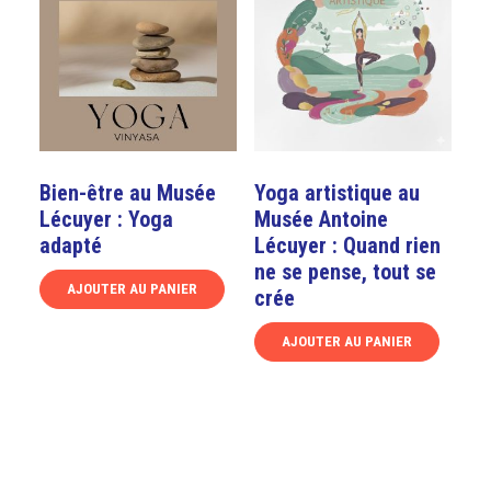
options
variations.
peuvent
Les
être
options
choisies
peuvent
sur
être
la
choisies
page
sur
Bien-être au Musée
Yoga artistique au
du
la
Lécuyer : Yoga
Musée Antoine
produit
page
adapté
Lécuyer : Quand rien
du
ne se pense, tout se
produit
AJOUTER AU PANIER
crée
Ce
AJOUTER AU PANIER
produit
a
Ce
plusieurs
produit
variations.
a
Les
plusieurs
options
variations.