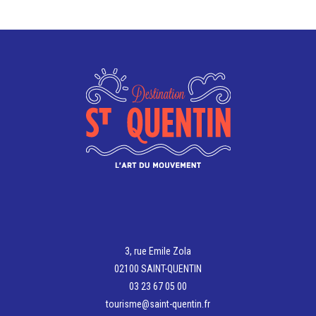
options
Les
peuvent
options
être
peuvent
choisies
être
sur
choisies
la
sur
page
la
du
page
produit
du
produit
3, rue Emile Zola
02100 SAINT-QUENTIN
03 23 67 05 00
tourisme@saint-quentin.fr