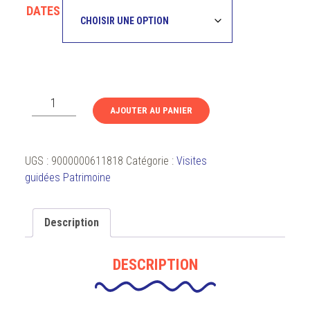
DATES
quantité
AJOUTER AU PANIER
de
Initiation
artistique
UGS :
9000000611818
Catégorie :
Visites
au
guidées Patrimoine
Musée
Lécuyer
:
Description
Pastel
et
DESCRIPTION
lumière