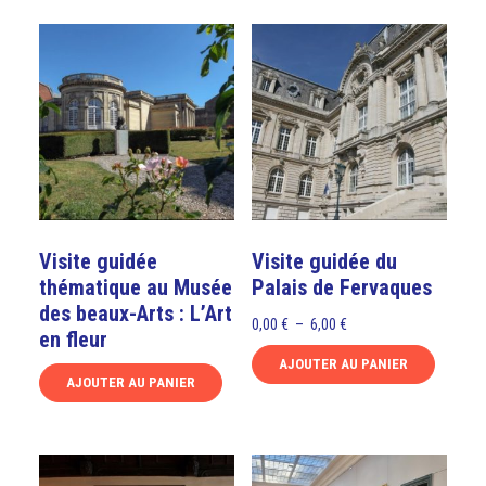
Visite guidée
Visite guidée du
thématique au Musée
Palais de Fervaques
des beaux-Arts : L’Art
Plage
0,00
€
–
6,00
€
en fleur
de
AJOUTER AU PANIER
prix :
AJOUTER AU PANIER
Ce
0,00 €
Ce
produit
à
produit
a
6,00 €
a
plusieurs