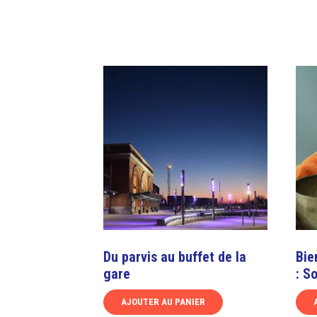
Du parvis au buffet de la
Bie
gare
: S
AJOUTER AU PANIER