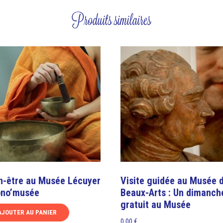
Produits similaires
n-être au Musée Lécuyer
Visite guidée au Musée 
ono’musée
Beaux-Arts : Un dimanch
gratuit au Musée
AJOUTER AU PANIER
0,00
€