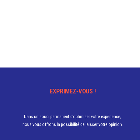
Ce
produit
a
plusieurs
variations.
Les
options
peuvent
être
choisies
sur
la
EXPRIMEZ-VOUS !
page
du
produit
Dans un souci permanent d’optimiser votre expérience,
nous vous offrons la possibilité de laisser votre opinion.