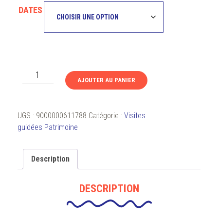
DATES
quantité
AJOUTER AU PANIER
de
Bien-
être
UGS :
9000000611788
Catégorie :
Visites
au
guidées Patrimoine
Musée
Lécuyer
:
Description
Pause
bien-
DESCRIPTION
être
parent
-