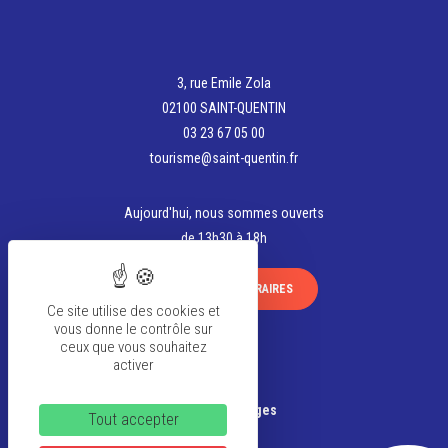
3, rue Emile Zola
02100 SAINT-QUENTIN
03 23 67 05 00
tourisme@saint-quentin.fr
Aujourd'hui, nous sommes ouverts
de 13h30 à 18h
VOIR TOUS LES HORAIRES
Ce site utilise des cookies et
vous donne le contrôle sur
ceux que vous souhaitez
activer
La team
Banque d’Images
Tout accepter