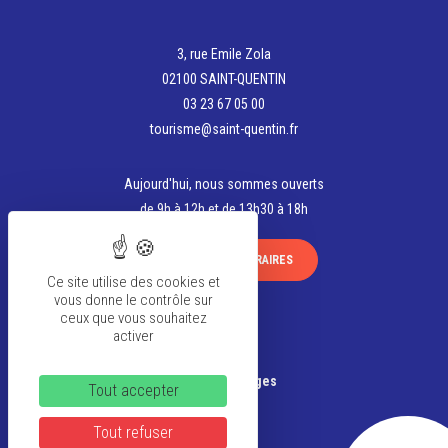
3, rue Emile Zola
02100 SAINT-QUENTIN
03 23 67 05 00
tourisme@saint-quentin.fr
Aujourd'hui, nous sommes ouverts
de 9h à 12h et de 13h30 à 18h
VOIR TOUS LES HORAIRES
Ce site utilise des cookies et
vous donne le contrôle sur
ceux que vous souhaitez
activer
La team
Banque d’Images
Tout accepter
Tout refuser
FAQ