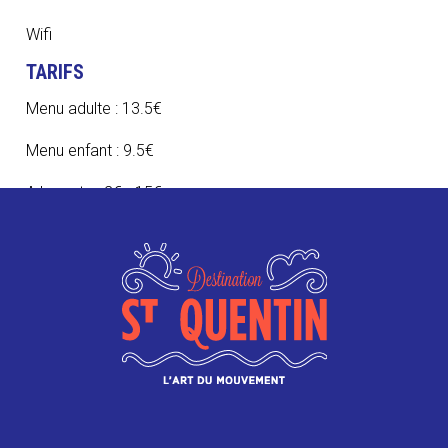
Wifi
TARIFS
Menu adulte : 13.5€
Menu enfant : 9.5€
A la carte : 2€ - 15€
Plat du jour : 11.5€
CONTACT
07 85 24 39 37
lakhwinder.singh63@gmail.com