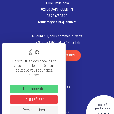
3, rue Emile Zola
https://www.lesrestaurantsnicolaspierre.com/le-
02100 SAINT-QUENTIN
8/
03 23 67 05 00
tourisme@saint-quentin.fr
Aujourd'hui, nous sommes ouverts
de 9h30 à 12h30 et de 14h à 18h
VOIR TOUS LES HORAIRES
Ce site utilise des cookies et
vous donne le contrôle sur
ceux que vous souhaitez
activer
La team
Banque d’Images
Tout accepter
Tout refuser
FAQ
Réalisé
CGV
par l'agence
Personnaliser
Mentions légales