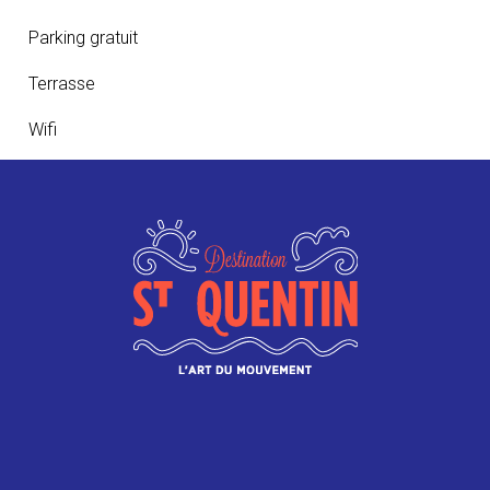
Parking gratuit
Terrasse
Wifi
TARIFS
Menu adulte : 39€
Menu enfant : 15€
ANIMAUX
Animaux autorisés
CONTACT
+33 3 23 04 14 26
le8@lesrestaurantsnicolaspierre.com