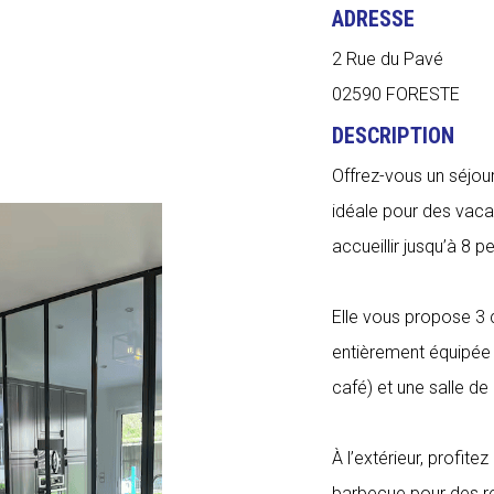
ADRESSE
2 Rue du Pavé
02590 FORESTE
DESCRIPTION
Offrez-vous un séjou
idéale pour des vacan
accueillir jusqu’à 8 
Elle vous propose 3 
entièrement équipée 
café) et une salle d
À l’extérieur, profite
barbecue pour des rep