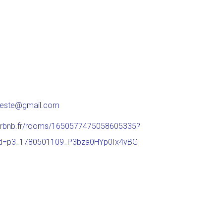
este@gmail.com
airbnb.fr/rooms/1650577475058605335?
_id=p3_1780501109_P3bza0HYp0Ix4vBG