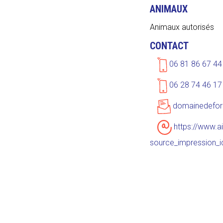
ANIMAUX
Animaux autorisés
CONTACT
06 81 86 67 44
06 28 74 46 17
domainedefor
https://www.
source_impression