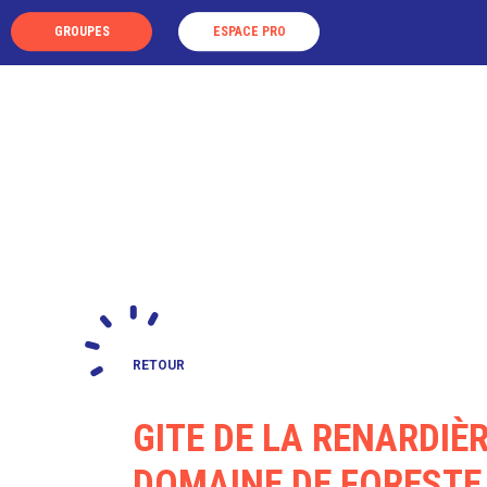
Panneau de gestion des cookies
GROUPES
ESPACE PRO
LA DESTINATION
LES VISIT
RETOUR
GITE DE LA RENARDIÈR
DOMAINE DE FORESTE