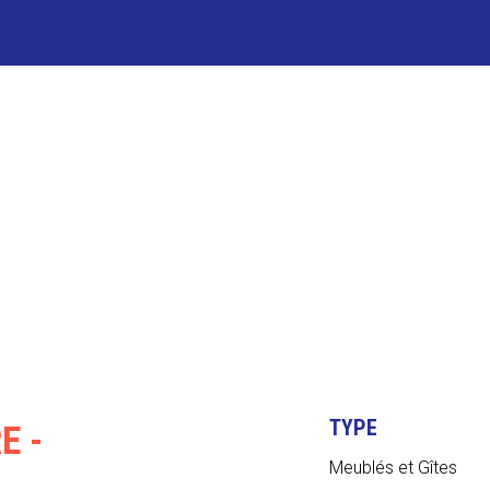
ES ET ACTIVITÉS
LE CÔTÉ PR
TYPE
E -
Meublés et Gîtes