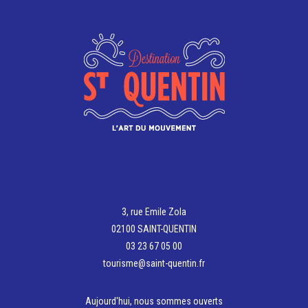
https://www.airbnb.fr/rooms/1113616350227768871?
source_impression_id=p3_1778576735_P3VmF03lM6kNgQ
3, rue Emile Zola
02100 SAINT-QUENTIN
03 23 67 05 00
tourisme@saint-quentin.fr
Aujourd'hui, nous sommes ouverts