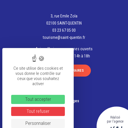
3, rue Emile Zola
02100 SAINT-QUENTIN
03 23 67 05 00
tourisme@saint-quentin.fr
Aujourd'hui, nous sommes ouverts
de 9h30 à 12h30 et de 14h à 18h
Ce site utilise des cookies et
VOIR TOUS LES HORAIRES
vous donne le contrôle sur
ceux que vous souhaitez
activer
La team
Tout accepter
Banque d’Images
Tout refuser
FAQ
Réalisé
par l'agence
CGV
Personnaliser