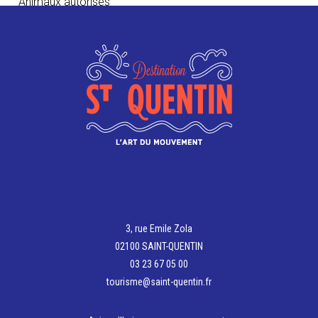
Animaux autorisés
CONTACT
+33 3 23 61 08 60
sasucf2a@gmail.com
https://www.facebook.com/people/La-Cote-
%C3%A0-los-Aubigny-Aux-Kaisnes/61566502748277/?
mibextid=wwXIfr&rdid=hR1wzx4M9h5YcdtF&share_url=h
3, rue Emile Zola
02100 SAINT-QUENTIN
03 23 67 05 00
tourisme@saint-quentin.fr