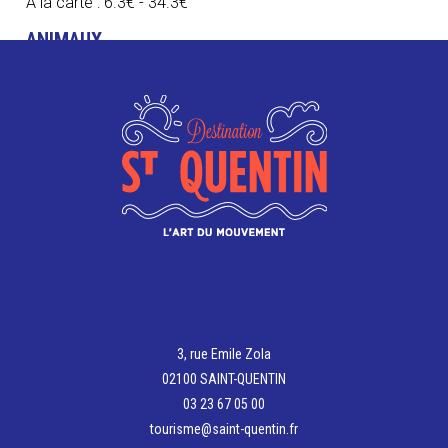
A la carte : 6.3€ - 34.3€
ANIMAUX
Animaux autorisés
CONTACT
+33 3 23 50 61 00
gauchy@la-boucherie.fr
https://www.la-boucherie.fr/restaurant-
viande/gauchy/?rid=3497
3, rue Emile Zola
02100 SAINT-QUENTIN
03 23 67 05 00
tourisme@saint-quentin.fr