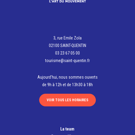
mathildedheilly@wanadoo.fr
https://www.airbnb.fr/rooms/1020221920935321377?
adults=2&children=0&enable_m3_private_room=true&infan
3, rue Emile Zola
01-26&check_out=2025-01-31&source_impression_i
02100 SAINT-QUENTIN
03 23 67 05 00
tourisme@saint-quentin.fr
Aujourd'hui, nous sommes ouverts
de 9h à 12h et de 13h30 à 18h
VOIR TOUS LES HORAIRES
La team