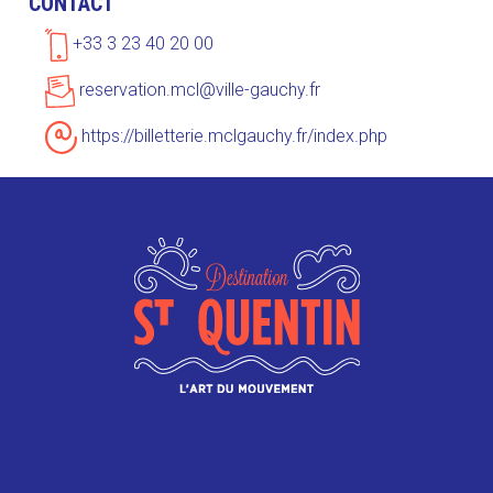
CONTACT
+33 3 23 40 20 00
reservation.mcl@ville-gauchy.fr
https://billetterie.mclgauchy.fr/index.php