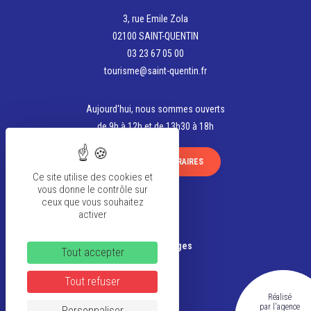
3, rue Emile Zola
02100 SAINT-QUENTIN
03 23 67 05 00
tourisme@saint-quentin.fr
Aujourd'hui, nous sommes ouverts
de 9h à 12h et de 13h30 à 18h
VOIR TOUS LES HORAIRES
Ce site utilise des cookies et
vous donne le contrôle sur
ceux que vous souhaitez
activer
La team
Banque d’Images
Tout accepter
Tout refuser
FAQ
Réalisé
CGV
par l'agence
Personnaliser