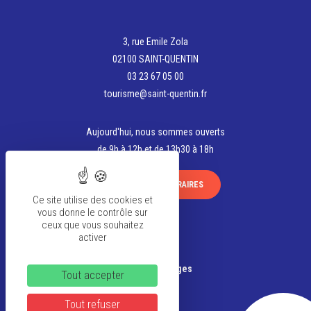
3, rue Emile Zola
02100 SAINT-QUENTIN
03 23 67 05 00
tourisme@saint-quentin.fr
Aujourd'hui, nous sommes ouverts
de 9h à 12h et de 13h30 à 18h
VOIR TOUS LES HORAIRES
Ce site utilise des cookies et
vous donne le contrôle sur
ceux que vous souhaitez
activer
La team
Banque d’Images
Tout accepter
Tout refuser
FAQ