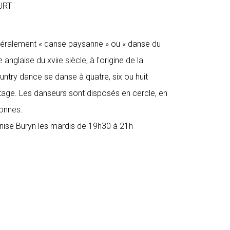
URT
ttéralement « danse paysanne » ou « danse du
anglaise du xviie siècle, à l'origine de la
ntry dance se danse à quatre, six ou huit
tage. Les danseurs sont disposés en cercle, en
onnes.
nise Buryn les mardis de 19h30 à 21h