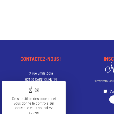
CONTACTEZ-NOUS !
INSC
Ne
3, rue Emile Zola
02100 SAINT-QUENTIN
03 23 67 05 00
J'
tourisme@saint-quentin.fr
Ce site utilise des cookies et
vous donne le contrôle sur
Aujourd'hui, nous sommes ouverts
ceux que vous souhaitez
activer
de 9h à 12h et de 13h30 à 18h