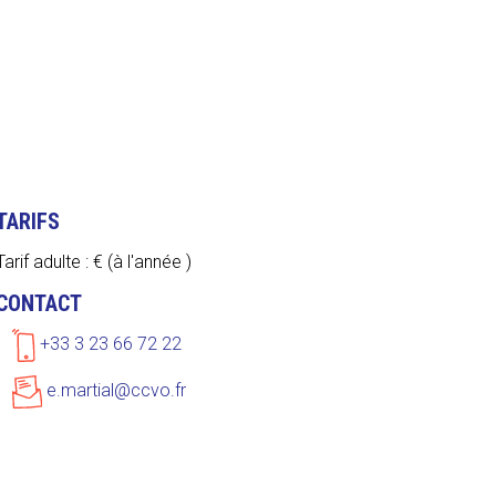
TARIFS
Tarif adulte : € (à l'année )
CONTACT
+33 3 23 66 72 22
e.martial@ccvo.fr