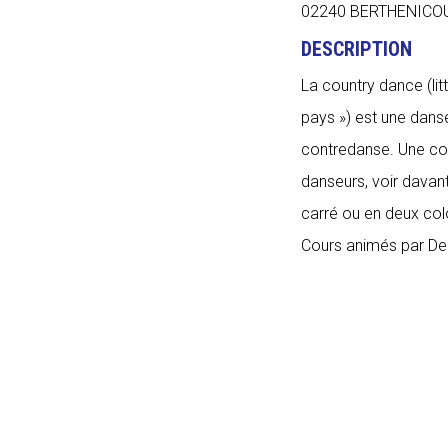
02240 BERTHENICO
DESCRIPTION
La country dance (li
pays ») est une danse 
contredanse. Une cou
danseurs, voir davan
carré ou en deux col
Cours animés par De