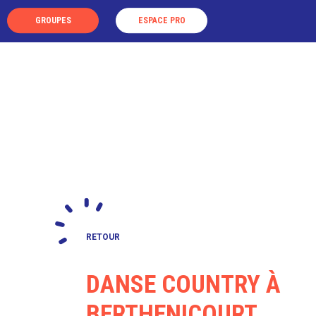
Panneau de gestion des cookies
GROUPES
ESPACE PRO
LA DESTINATION
LES VISIT
RETOUR
DANSE COUNTRY À
BERTHENICOURT