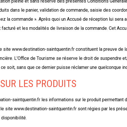
tation pleine et sans réserve des présentes Conditions Générale
oduits dans le panier, validation de commande, saisie des coor
assez la commande ». Après quoi un Accusé de réception lui sera 
 facturé et les modalités de livraison de la commande. Cet Acc
e site www.destination-saintquentin.fr constituent la preuve de l
ancière. L’Office de Tourisme se réserve le droit de suspendre e
que ce soit, sans que ce dernier puisse réclamer une quelconque i
 SUR LES PRODUITS
tion-saintquentin.fr les informations sur le produit permettant d
 site www.destination-saintquentin.fr sont régies par les présen
disponibilité.