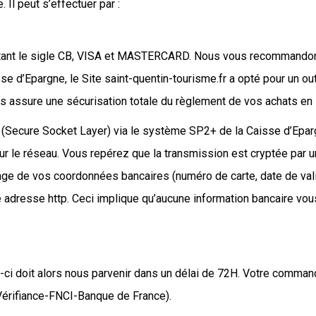
 Il peut s’effectuer par :
rtant le sigle CB, VISA et MASTERCARD. Nous vous recommandons c
e d’Epargne, le Site saint-quentin-tourisme.fr a opté pour un o
us assure une sécurisation totale du règlement de vos achats en 
SL (Secure Socket Layer) via le système SP2+ de la Caisse d’Epa
sur le réseau. Vous repérez que la transmission est cryptée par un
ge de vos coordonnées bancaires (numéro de carte, date de val
ne adresse http. Ceci implique qu’aucune information bancaire vous
i doit alors nous parvenir dans un délai de 72H. Votre command
 Vérifiance-FNCI-Banque de France).