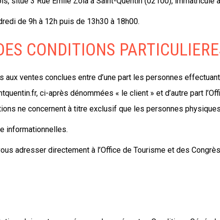
ois, situé 3 Rue Emile Zola à Saint-Quentin (02100), immatricul
ndredi de 9h à 12h puis de 13h30 à 18h00.
 DES CONDITIONS PARTICULIER
 aux ventes conclues entre d’une part les personnes effectuant un
uentin.fr, ci-après dénommées « le client » et d’autre part l’O
ions ne concernent à titre exclusif que les personnes physiqu
e informationnelles.
vous adresser directement à l’Office de Tourisme et des Congrès