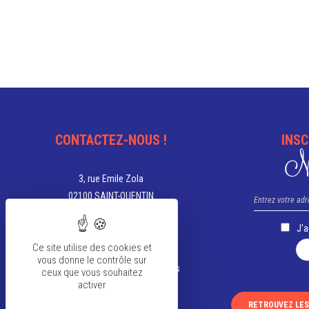
CONTACTEZ-NOUS !
INSC
Ne
3, rue Emile Zola
02100 SAINT-QUENTIN
03 23 67 05 00
J'
tourisme@saint-quentin.fr
Ce site utilise des cookies et
vous donne le contrôle sur
Aujourd'hui, nous sommes ouverts
ceux que vous souhaitez
activer
de 9h à 12h et de 13h30 à 18h
RETROUVEZ LE