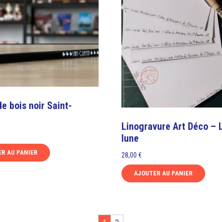
e bois noir Saint-
Linogravure Art Déco – Li
lune
R AU PANIER
28,00
€
AJOUTER AU PANIER