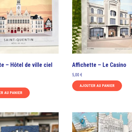
peuvent
être
choisies
sur
la
page
du
produit
te – Hôtel de ville ciel
Affichette – Le Casino
5,00
€
AJOUTER AU PANIER
R AU PANIER
Ce
produit
a
plusieurs
variations.
Les