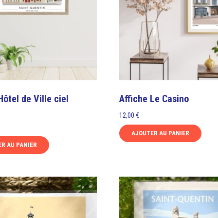
Hôtel de Ville ciel
Affiche Le Casino
12,00
€
AJOUTER AU PANIER
R AU PANIER
Ce
produit
a
plusieurs
variations.
Les
options