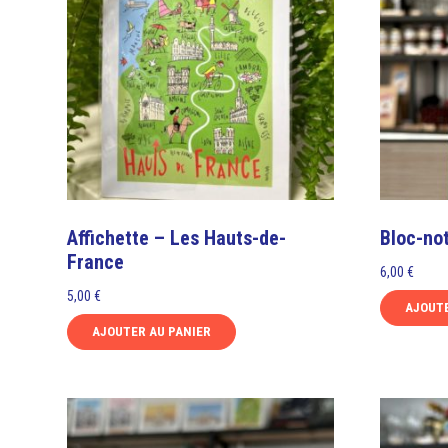
Affichette – Les Hauts-de-
Bloc-not
France
6,00
€
5,00
€
AJOUTE
AJOUTER AU PANIER