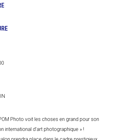
RE
URE
00
IN
 POM Photo voit les choses en grand pour son
n international d’art photographique » !
salon prendra place dans le cadre prestigieux