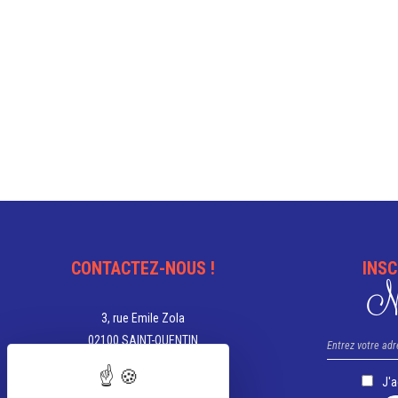
CONTACTEZ-NOUS !
INSC
Ne
3, rue Emile Zola
02100 SAINT-QUENTIN
03 23 67 05 00
J'
tourisme@saint-quentin.fr