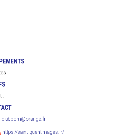
IPEMENTS
tes
FS
t :
TACT
clubpom@orange.fr
https://saint-quentimages.fr/