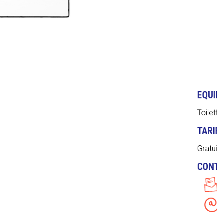
EQU
Toilet
TARI
Gratui
CON