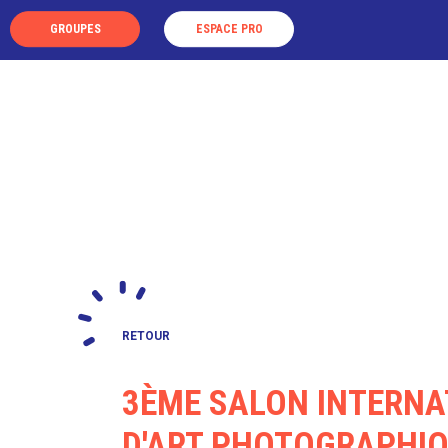
Panneau de gestion des cookies
GROUPES
ESPACE PRO
LA DESTINATION
LES VISIT
RETOUR
3ÈME SALON INTERNA
D'ART PHOTOGRAPHIQU